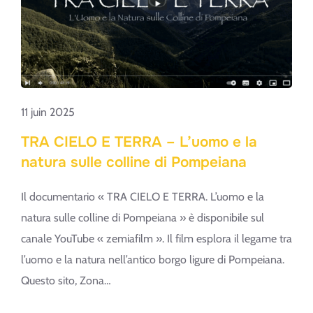
PROIEZIONE
DEL
FILM
TRA
CIELO
11 juin 2025
E
TRA CIELO E TERRA – L’uomo e la
TERRA
natura sulle colline di Pompeiana
Il documentario « TRA CIELO E TERRA. L’uomo e la
natura sulle colline di Pompeiana » è disponibile sul
canale YouTube « zemiafilm ». Il film esplora il legame tra
l’uomo e la natura nell’antico borgo ligure di Pompeiana.
Questo sito, Zona…