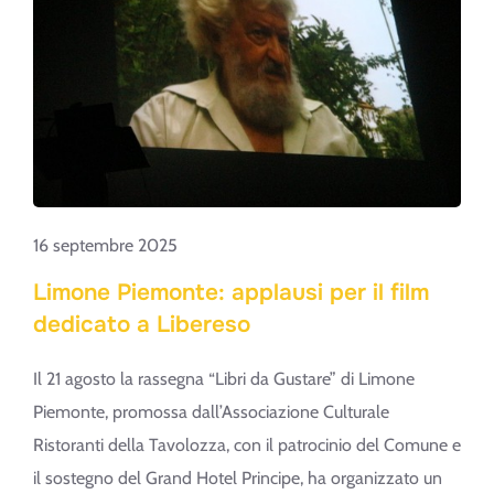
DI
OLIVE
–
LA
LEGGENDA
DELLE
SCIASCELINE:
ORA
16 septembre 2025
ONLINE
Limone Piemonte: applausi per il film
LA
dedicato a Libereso
NUOVA
VERSIONE
Il 21 agosto la rassegna “Libri da Gustare” di Limone
RIMASTERIZZATA
Piemonte, promossa dall’Associazione Culturale
Ristoranti della Tavolozza, con il patrocinio del Comune e
il sostegno del Grand Hotel Principe, ha organizzato un