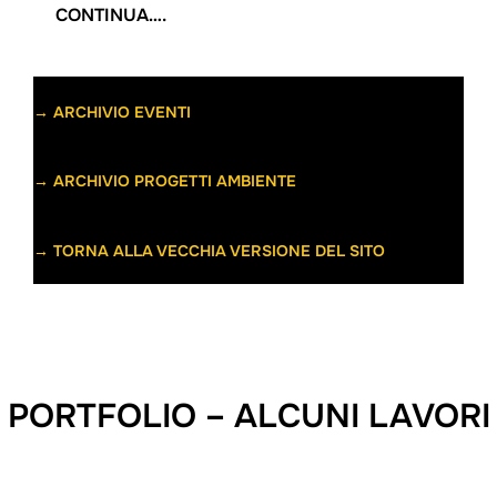
:
CONTINUA….
TRA
CIELO
E
→ ARCHIVIO EVENTI
TERRA
–
→ ARCHIVIO PROGETTI AMBIENTE
L’UOMO
E
→ TORNA ALLA VECCHIA VERSIONE DEL SITO
LA
NATURA
SULLE
COLLINE
PORTFOLIO – ALCUNI LAVORI
DI
POMPEIANA