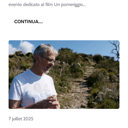
evento dedicato al film Un pomeriggio…
:
CONTINUA….
LIMONE
PIEMONTE:
APPLAUSI
PER
IL
FILM
DEDICATO
A
LIBERESO
7 juillet 2025