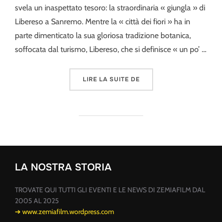
svela un inaspettato tesoro: la straordinaria « giungla » di
Libereso a Sanremo. Mentre la « città dei fiori » ha in
parte dimenticato la sua gloriosa tradizione botanica,
soffocata dal turismo, Libereso, che si definisce « un po’ …
« UN POMERIGGIO CON L
LIRE LA SUITE DE
LA NOSTRA STORIA
TROVATE QUI TUTTI GLI EVENTI E LE NEWS DI ZEMIAFILM DAL
2005 AL 2025
➔ www.zemiafilm.wordpress.com