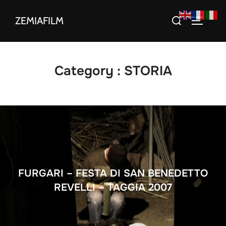
Aller
Rechercher :
ZEMIAFILM
au
PERMUT
contenu
Category :
STORIA
FURGARI – FESTA DI SAN BENEDETTO
REVELLI – TAGGIA 2007