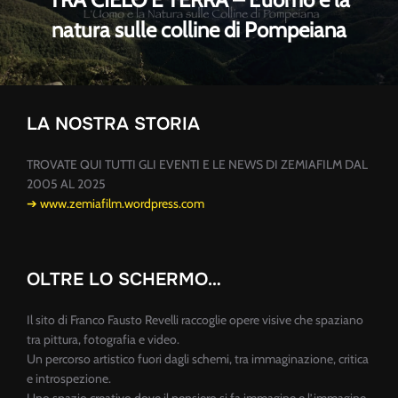
natura sulle colline di Pompeiana
LA NOSTRA STORIA
TROVATE QUI TUTTI GLI EVENTI E LE NEWS DI ZEMIAFILM DAL
2005 AL 2025
➔ www.zemiafilm.wordpress.com
OLTRE LO SCHERMO…
Il sito di Franco Fausto Revelli raccoglie opere visive che spaziano
tra pittura, fotografia e video.
Un percorso artistico fuori dagli schemi, tra immaginazione, critica
e introspezione.
Uno spazio creativo dove il pensiero si fa immagine e l’immagine,