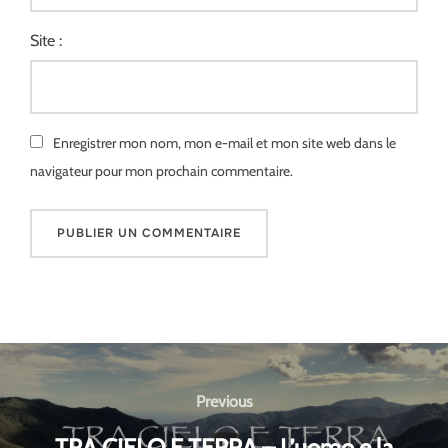
Site :
Enregistrer mon nom, mon e-mail et mon site web dans le
navigateur pour mon prochain commentaire.
Navigation
de
Previous
Previous
l’article
TRA CIELO E TERRA – L’uomo e la