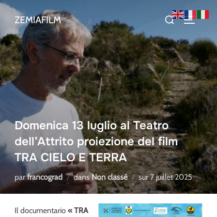
Aller
Rechercher :
ZEMIAFILM
au
PERMUT
contenu
Domenica 13 luglio al Teatro
dell’Attrito proiezione del film
TRA CIELO E TERRA
Publié
par
francograd
dans
Non classé
sur
7 juillet 2025
le
Il documentario
« TRA