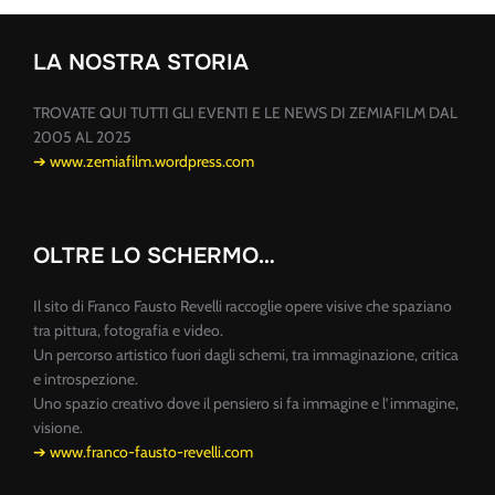
LA NOSTRA STORIA
TROVATE QUI TUTTI GLI EVENTI E LE NEWS DI ZEMIAFILM DAL
2005 AL 2025
➔ www.zemiafilm.wordpress.com
OLTRE LO SCHERMO…
Il sito di Franco Fausto Revelli raccoglie opere visive che spaziano
tra pittura, fotografia e video.
Un percorso artistico fuori dagli schemi, tra immaginazione, critica
e introspezione.
Uno spazio creativo dove il pensiero si fa immagine e l’immagine,
visione.
➔ www.franco-fausto-revelli.com