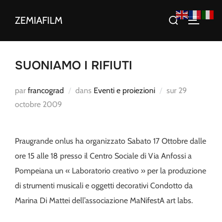
Aller
Rechercher :
ZEMIAFILM
au
PERMUT
contenu
SUONIAMO I RIFIUTI
Publié
par
francograd
dans
Eventi e proiezioni
sur
29
le
octobre 2009
Praugrande onlus ha organizzato Sabato 17 Ottobre dalle
ore 15 alle 18 presso il Centro Sociale di Via Anfossi a
Pompeiana un « Laboratorio creativo » per la produzione
di strumenti musicali e oggetti decorativi Condotto da
Marina Di Mattei dell’associazione MaNifestA art labs.