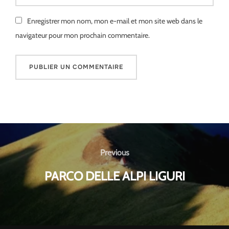
Enregistrer mon nom, mon e-mail et mon site web dans le
navigateur pour mon prochain commentaire.
Navigation
de
Previous
Previous
l’article
PARCO DELLE ALPI LIGURI