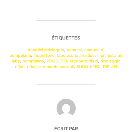
ÉTIQUETTES
bambini riciclaggio
,
bamnini
,
comune di
pompeiana
,
laboratorio
,
laboratorio artistico
,
manifesta art
labs
,
pompeiana
,
PROGETTI
,
recupero rifiuti
,
riciclaggio
rifiuti
,
rifiuti
,
strumenti musicali
,
SUONIAMO I RIFIUTI
AUTEUR DE LA PUBLICATION
ÉCRIT PAR