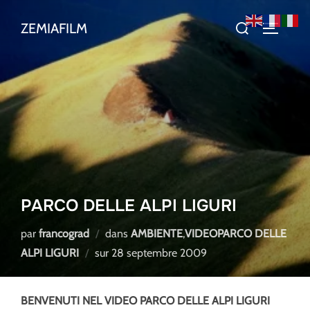
Aller
Rechercher :
ZEMIAFILM
au
PERMUT
contenu
PARCO DELLE ALPI LIGURI
par
francograd
dans
AMBIENTE
,
VIDEOPARCO DELLE
Publié
ALPI LIGURI
sur
28 septembre 2009
le
BENVENUTI NEL VIDEO PARCO DELLE ALPI LIGURI