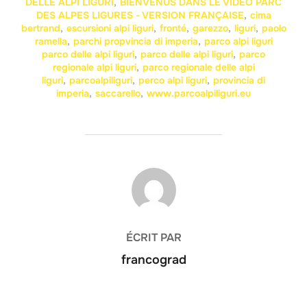
DELLE ALPI LIGURI
,
BIENVENUS DANS LE VIDEO PARC
DES ALPES LIGURES - VERSION FRANÇAISE
,
cima
bertrand
,
escursioni alpi liguri
,
fronté
,
garezzo
,
liguri
,
paolo
ramella
,
parchi propvincia di imperia
,
parco alpi liguri
parco delle alpi liguri
,
parco delle alpi liguri
,
parco
regionale alpi liguri
,
parco regionale delle alpi
liguri
,
parcoalpiliguri
,
perco alpi liguri
,
provincia di
imperia
,
saccarello
,
www.parcoalpiliguri.eu
AUTEUR DE LA PUBLICATION
ÉCRIT PAR
francograd