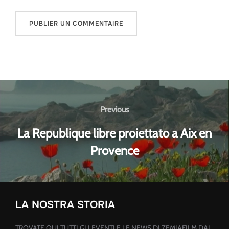
Navigation
de
Previous
Previous
l’article
La Republique libre proiettato a Aix en
Provence
LA NOSTRA STORIA
TROVATE QUI TUTTI GLI EVENTI E LE NEWS DI ZEMIAFILM DAL