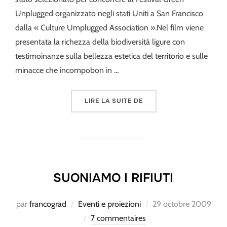
Unplugged organizzato negli stati Uniti a San Francisco
dalla « Culture Umplugged Association ».Nel film viene
presentata la richezza della biodiversità ligure con
testimoinanze sulla bellezza estetica del territorio e sulle
minacce che incompobon in …
« NATURA E PAESAGGI DI
LIRE LA SUITE DE
SUONIAMO I RIFIUTI
Publié
par
francograd
Eventi e proiezioni
29 octobre 2009
le
7 commentaires