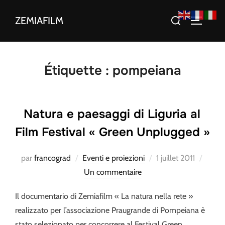
Aller
Rechercher :
ZEMIAFILM
au
PERMUT
contenu
Étiquette :
pompeiana
Natura e paesaggi di Liguria al
Film Festival « Green Unplugged »
Publié
par
francograd
Eventi e proiezioni
1 juillet 2011
le
Un commentaire
Il documentario di Zemiafilm « La natura nella rete »
realizzato per l’associazione Praugrande di Pompeiana è
stato selezionato per concorrere al Festival Green