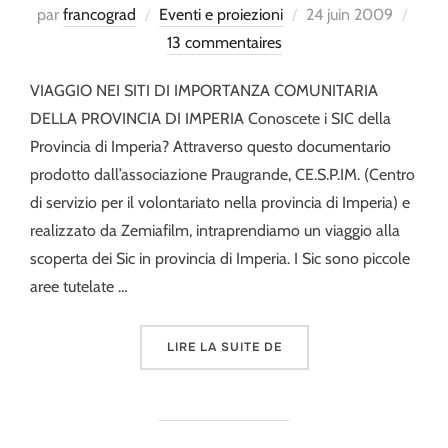
Publié
par
francograd
Eventi e proiezioni
24 juin 2009
le
13 commentaires
VIAGGIO NEI SITI DI IMPORTANZA COMUNITARIA
DELLA PROVINCIA DI IMPERIA Conoscete i SIC della
Provincia di Imperia? Attraverso questo documentario
prodotto dall’associazione Praugrande, CE.S.P.IM. (Centro
di servizio per il volontariato nella provincia di Imperia) e
realizzato da Zemiafilm, intraprendiamo un viaggio alla
scoperta dei Sic in provincia di Imperia. I Sic sono piccole
aree tutelate …
« LA NATURA NELLA RETE
LIRE LA SUITE DE