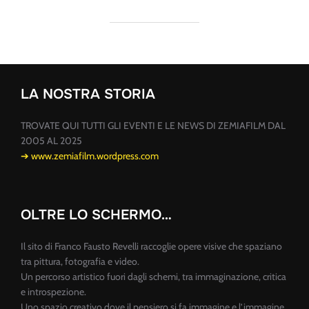
LA NOSTRA STORIA
TROVATE QUI TUTTI GLI EVENTI E LE NEWS DI ZEMIAFILM DAL
2005 AL 2025
➔ www.zemiafilm.wordpress.com
OLTRE LO SCHERMO…
Il sito di Franco Fausto Revelli raccoglie opere visive che spaziano
tra pittura, fotografia e video.
Un percorso artistico fuori dagli schemi, tra immaginazione, critica
e introspezione.
Uno spazio creativo dove il pensiero si fa immagine e l’immagine,