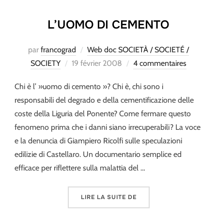
L’UOMO DI CEMENTO
par
francograd
Web doc SOCIETÀ / SOCIETÉ /
Publié
SOCIETY
19 février 2008
4 commentaires
le
Chi è l’ »uomo di cemento »? Chi è, chi sono i
responsabili del degrado e della cementificazione delle
coste della Liguria del Ponente? Come fermare questo
fenomeno prima che i danni siano irrecuperabili? La voce
e la denuncia di Giampiero Ricolfi sulle speculazioni
edilizie di Castellaro. Un documentario semplice ed
efficace per riflettere sulla malattia del …
« L’UOMO DI CEMENTO »
LIRE LA SUITE DE