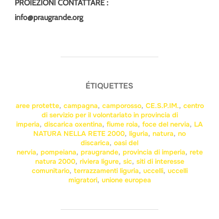
PROIEZIONI CONTATTARE :
info@praugrande.org
ÉTIQUETTES
aree protette
,
campagna
,
camporosso
,
CE.S.P.IM.
,
centro
di servizio per il volontariato in provincia di
imperia
,
discarica oxentina
,
fiume roia
,
foce del nervia
,
LA
NATURA NELLA RETE 2000
,
liguria
,
natura
,
no
discarica
,
oasi del
nervia
,
pompeiana
,
praugrande
,
provincia di imperia
,
rete
natura 2000
,
riviera ligure
,
sic
,
siti di interesse
comunitario
,
terrazzamenti liguria
,
uccelli
,
uccelli
migratori
,
unione europea