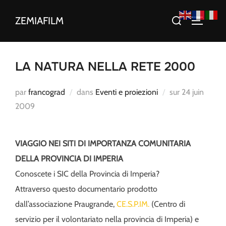
Aller
Rechercher :
ZEMIAFILM
au
PERMUT
contenu
LA NATURA NELLA RETE 2000
Publié
par
francograd
dans
Eventi e proiezioni
sur
24 juin
le
2009
VIAGGIO NEI SITI DI IMPORTANZA COMUNITARIA
DELLA PROVINCIA DI IMPERIA
Conoscete i SIC della Provincia di Imperia?
Attraverso questo documentario prodotto
dall’associazione Praugrande,
CE.S.P.IM.
(Centro di
servizio per il volontariato nella provincia di Imperia) e