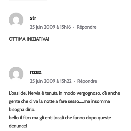
str
25 juin 2009 à 15h16
·
Répondre
OTTIMA INIZIATIVA!
nzez
25 juin 2009 à 15h22
·
Répondre
L’oasi del Nervia è tenuta in modo vergognoso, c’è anche
gente che ci va la notte a fare sesso…..ma insomma
bisogna dirlo.
bello il film ma gli enti locali che fanno dopo queste
denunce!