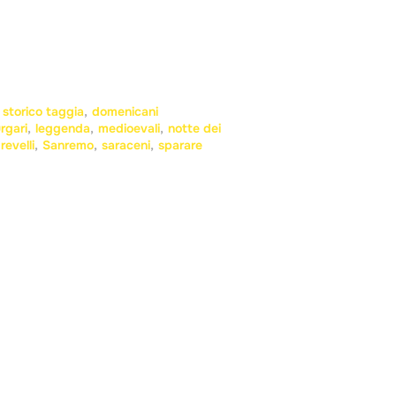
 storico taggia
,
domenicani
urgari
,
leggenda
,
medioevali
,
notte dei
evelli
,
Sanremo
,
saraceni
,
sparare