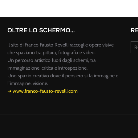
OLTRE LO SCHERMO…
R
Rec
Il sito di Franco Fausto Revelli raccoglie opere visive
pou
che spaziano tra pittura, fotografia e video.
Un percorso artistico fuori dagli schemi, tra
immaginazione, critica e introspezione.
Uno spazio creativo dove il pensiero si fa immagine e
l’immagine, visione.
➔ www.franco-fausto-revelli.com