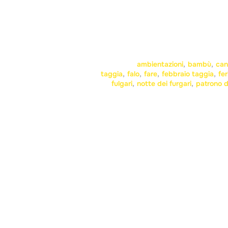
ambientazioni
,
bambù
,
can
taggia
,
falo
,
fare
,
febbraio taggia
,
fer
fulgari
,
notte dei furgari
,
patrono d