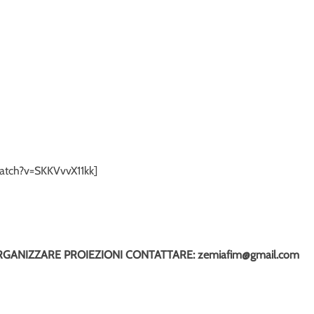
atch?v=SKKVvvX11kk]
ORGANIZZARE PROIEZIONI CONTATTARE: zemiafim@gmail.com