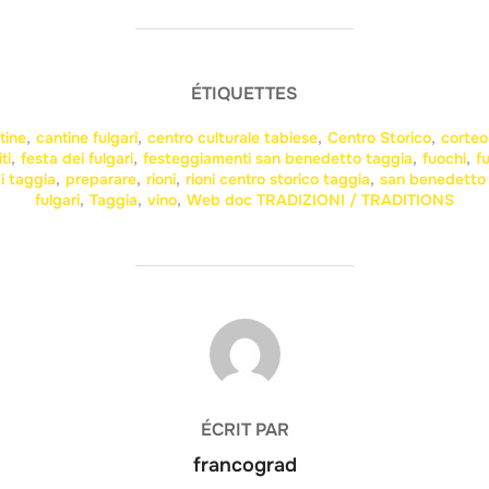
ÉTIQUETTES
tine
,
cantine fulgari
,
centro culturale tabiese
,
Centro Storico
,
corteo
iti
,
festa dei fulgari
,
festeggiamenti san benedetto taggia
,
fuochi
,
f
i taggia
,
preparare
,
rioni
,
rioni centro storico taggia
,
san benedetto r
fulgari
,
Taggia
,
vino
,
Web doc TRADIZIONI / TRADITIONS
AUTEUR DE LA PUBLICATION
ÉCRIT PAR
francograd