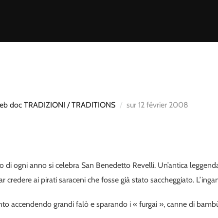
Publié
eb doc TRADIZIONI / TRADITIONS
sur
12 février 2008
le
o di ogni anno si celebra San Benedetto Revelli. Un’antica leggenda 
r credere ai pirati saraceni che fosse già stato saccheggiato. L’inga
santo accendendo grandi falò e sparando i « furgai », canne di bambù