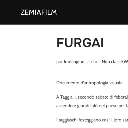
Aller
ZEMIAFILM
au
contenu
FURGAI
par
francograd
dans
Non classé
,
W
Documento d’antropologia visuale
A Taggia, il secondo sabato di febbrai
accendere grandi falò nel paese per fa
I taggiaschi festeggiano così il loro 