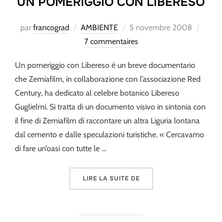
UN POMERIGGIO CON LIBERESO
Publié
par
francograd
AMBIENTE
5 novembre 2008
le
7 commentaires
Un pomeriggio con Libereso è un breve documentario
che Zemiafilm, in collaborazione con l’associazione Red
Century, ha dedicato al celebre botanico Libereso
Guglielmi. Si tratta di un documento visivo in sintonia con
il fine di Zemiafilm di raccontare un altra Liguria lontana
dal cemento e dalle speculazioni turistiche. « Cercavamo
di fare un’oasi con tutte le …
« UN POMERIGGIO CON L
LIRE LA SUITE DE