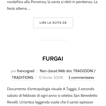
nordafrica alla Provenza, la santa si ritirò in penitenza. La
festa alterna …
« A MADAENA »
LIRE LA SUITE DE
FURGAI
par
francograd
Non classé
,
Web doc TRADIZIONI /
Publié
TRADITIONS
12 février 2008
2 commentaires
le
Documento d’antropologia visuale A Taggia, il secondo
sabato di febbraio di ogni anno si celebra San Benedetto
Revelli. Un’antica leggenda vuole che il santo ispirasse