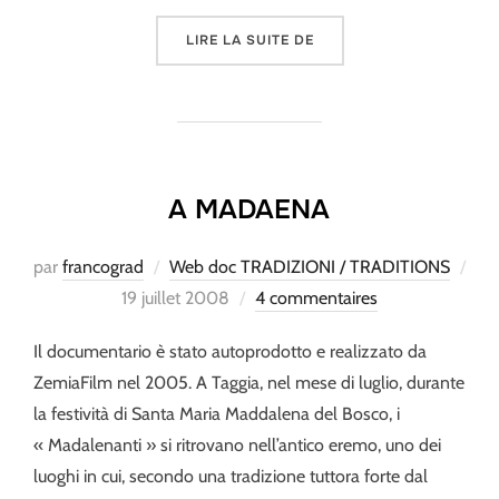
« PER UN PUGNO DI OLI
LIRE LA SUITE DE
A MADAENA
par
francograd
Web doc TRADIZIONI / TRADITIONS
Publié
19 juillet 2008
4 commentaires
le
Il documentario è stato autoprodotto e realizzato da
ZemiaFilm nel 2005. A Taggia, nel mese di luglio, durante
la festività di Santa Maria Maddalena del Bosco, i
« Madalenanti » si ritrovano nell’antico eremo, uno dei
luoghi in cui, secondo una tradizione tuttora forte dal