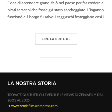
l’idea di accendere grandi falò nel paese per far credere ai
pirati saraceni che fosse già stato saccheggiato. L’inganno
funzionò e il borgo fu salvo. I taggiaschi festeggiano così il
…
« FURGAI »
LIRE LA SUITE DE
LA NOSTRA STORIA
TROVATE QUI TUTTI GLI EVENTI E LE NEWS DI ZEMIAFILM DAL
2005 AL 2025
➔ www.zemiafilm.wordpress.com