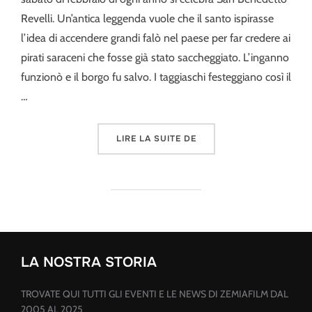
Revelli. Un’antica leggenda vuole che il santo ispirasse
l’idea di accendere grandi falò nel paese per far credere ai
pirati saraceni che fosse già stato saccheggiato. L’inganno
funzionò e il borgo fu salvo. I taggiaschi festeggiano così il
…
« FURGAI »
LIRE LA SUITE DE
LA NOSTRA STORIA
TROVATE QUI TUTTI GLI EVENTI E LE NEWS DI ZEMIAFILM DAL
2005 AL 2025