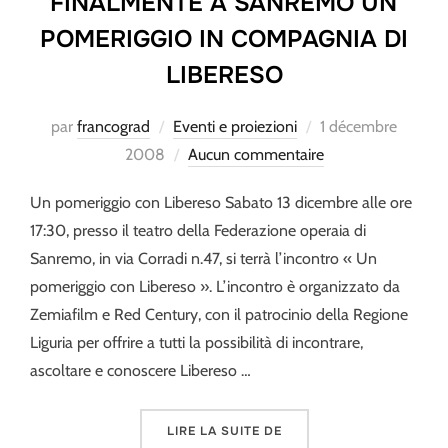
FINALMENTE A SANREMO UN
POMERIGGIO IN COMPAGNIA DI
LIBERESO
Publié
par
francograd
Eventi e proiezioni
1 décembre
le
2008
Aucun commentaire
Un pomeriggio con Libereso Sabato 13 dicembre alle ore
17:30, presso il teatro della Federazione operaia di
Sanremo, in via Corradi n.47, si terrà l’incontro « Un
pomeriggio con Libereso ». L’incontro è organizzato da
Zemiafilm e Red Century, con il patrocinio della Regione
Liguria per offrire a tutti la possibilità di incontrare,
ascoltare e conoscere Libereso …
« FINALMENTE A SANREM
LIRE LA SUITE DE