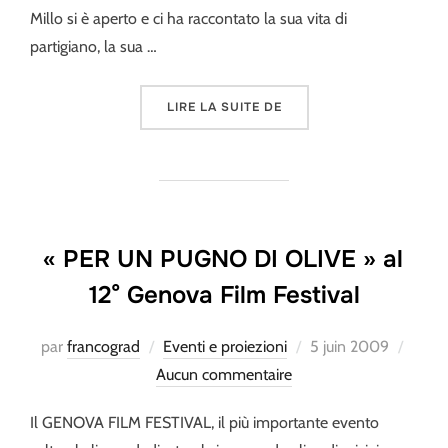
Millo si è aperto e ci ha raccontato la sua vita di
partigiano, la sua …
« SALUTO AL PARTIGIANO
LIRE LA SUITE DE
« PER UN PUGNO DI OLIVE » al
12° Genova Film Festival
Publié
par
francograd
Eventi e proiezioni
5 juin 2009
le
Aucun commentaire
Il GENOVA FILM FESTIVAL, il più importante evento