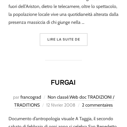
fuori dell’Ariston, dietro le telecamere, oltre lo spettacolo,
la popolazione locale vive una quotidianeità alterata dalla
presenza massiccia di chi giunge nella …
« MA PERCHE’ SANREMO 
LIRE LA SUITE DE
FURGAI
par
francograd
Non classé
,
Web doc TRADIZIONI /
Publié
TRADITIONS
12 février 2008
2 commentaires
le
Documento d’antropologia visuale A Taggia, il secondo
sabato di febbraio di ogni anno si celebra San Benedetto