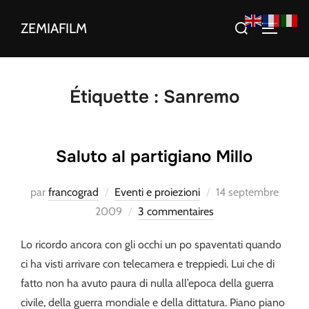
Aller
Rechercher :
ZEMIAFILM
au
PERMUT
contenu
Étiquette :
Sanremo
Saluto al partigiano Millo
Publié
par
francograd
Eventi e proiezioni
14 septembre
le
2009
3 commentaires
Lo ricordo ancora con gli occhi un po spaventati quando
ci ha visti arrivare con telecamera e treppiedi. Lui che di
fatto non ha avuto paura di nulla all’epoca della guerra
civile, della guerra mondiale e della dittatura. Piano piano