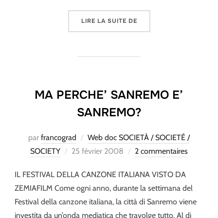
« UN POMERIGGIO CON L
LIRE LA SUITE DE
MA PERCHE’ SANREMO E’
SANREMO?
par
francograd
Web doc SOCIETÀ / SOCIETÉ /
Publié
SOCIETY
25 février 2008
2 commentaires
le
IL FESTIVAL DELLA CANZONE ITALIANA VISTO DA
ZEMIAFILM Come ogni anno, durante la settimana del
Festival della canzone italiana, la città di Sanremo viene
investita da un’onda mediatica che travolge tutto. Al di