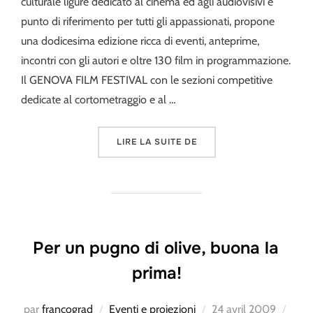
culturale ligure dedicato al cinema ed agli audiovisivi e
punto di riferimento per tutti gli appassionati, propone
una dodicesima edizione ricca di eventi, anteprime,
incontri con gli autori e oltre 130 film in programmazione.
Il GENOVA FILM FESTIVAL con le sezioni competitive
dedicate al cortometraggio e al …
« « PER UN PUGNO DI OLI
LIRE LA SUITE DE
Per un pugno di olive, buona la
prima!
Publié
par
francograd
Eventi e proiezioni
24 avril 2009