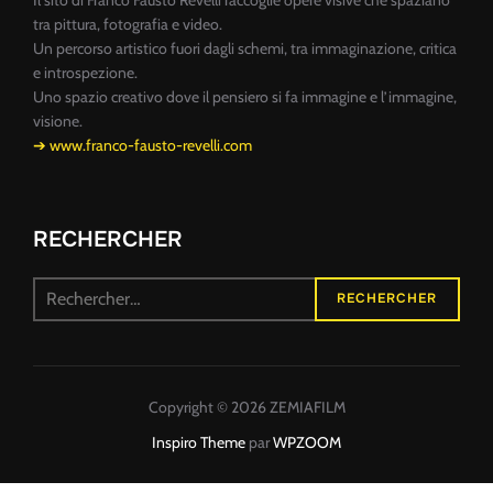
tra pittura, fotografia e video.
Un percorso artistico fuori dagli schemi, tra immaginazione, critica
e introspezione.
Uno spazio creativo dove il pensiero si fa immagine e l’immagine,
visione.
➔ www.franco-fausto-revelli.com
RECHERCHER
Recherche
RECHERCHER
pour :
Copyright © 2026 ZEMIAFILM
Inspiro Theme
par
WPZOOM