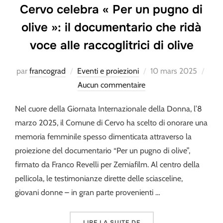
Cervo celebra « Per un pugno di
olive »: il documentario che ridà
voce alle raccoglitrici di olive
Publié
par
francograd
Eventi e proiezioni
10 mars 2025
le
Aucun commentaire
Nel cuore della Giornata Internazionale della Donna, l’8
marzo 2025, il Comune di Cervo ha scelto di onorare una
memoria femminile spesso dimenticata attraverso la
proiezione del documentario “Per un pugno di olive”,
firmato da Franco Revelli per Zemiafilm. Al centro della
pellicola, le testimonianze dirette delle sciasceline,
giovani donne – in gran parte provenienti …
« CERVO CELEBRA « PER 
LIRE LA SUITE DE