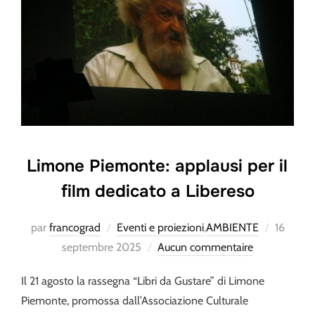
Limone Piemonte: applausi per il
film dedicato a Libereso
Publié
par
francograd
Eventi e proiezioni
,
AMBIENTE
16
le
septembre 2025
Aucun commentaire
Il 21 agosto la rassegna “Libri da Gustare” di Limone
Piemonte, promossa dall’Associazione Culturale