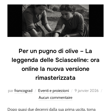
Per un pugno di olive – La
leggenda delle Sciasceline: ora
online la nuova versione
rimasterizzata
Publié
par
francograd
Eventi e proiezioni
9 janvier 2026
le
Aucun commentaire
Dopo quasi due decenni dalla sua prima uscita, torna