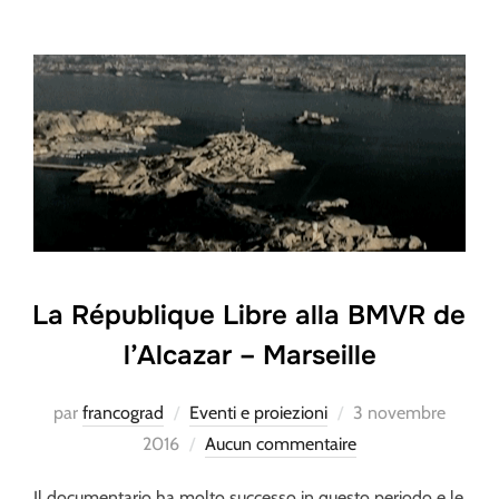
La République Libre alla BMVR de
l’Alcazar – Marseille
Publié
par
francograd
Eventi e proiezioni
3 novembre
le
2016
Aucun commentaire
Il documentario ha molto successo in questo periodo e le