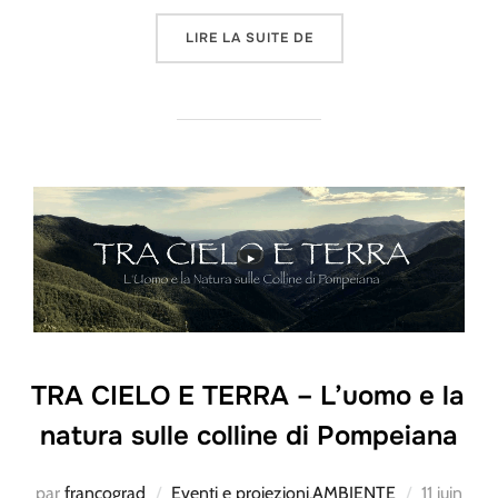
« DOMENICA 13 LUGLIO A
LIRE LA SUITE DE
TRA CIELO E TERRA – L’uomo e la
natura sulle colline di Pompeiana
Publié
par
francograd
Eventi e proiezioni
,
AMBIENTE
11 juin