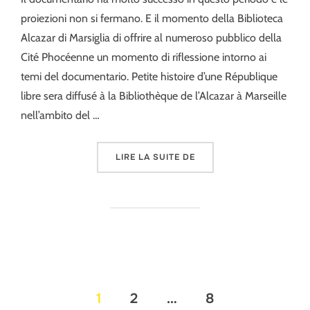
proiezioni non si fermano. E il momento della Biblioteca
Alcazar di Marsiglia di offrire al numeroso pubblico della
Cité Phocéenne un momento di riflessione intorno ai
temi del documentario. Petite histoire d’une République
libre sera diffusé à la Bibliothèque de l’Alcazar à Marseille
nell’ambito del …
« LA RÉPUBLIQUE LIBRE 
LIRE LA SUITE DE
Pagination
1
2
…
8