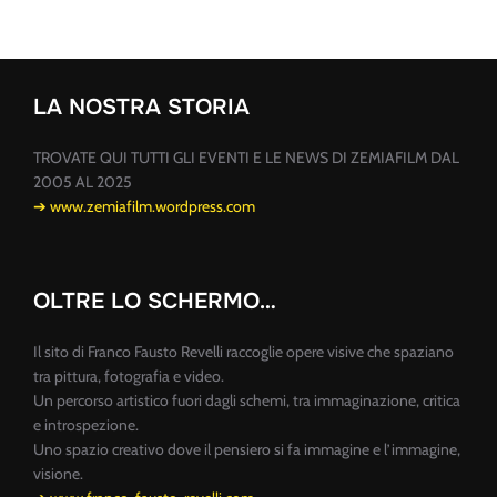
des
publications
LA NOSTRA STORIA
TROVATE QUI TUTTI GLI EVENTI E LE NEWS DI ZEMIAFILM DAL
2005 AL 2025
➔ www.zemiafilm.wordpress.com
OLTRE LO SCHERMO…
Il sito di Franco Fausto Revelli raccoglie opere visive che spaziano
tra pittura, fotografia e video.
Un percorso artistico fuori dagli schemi, tra immaginazione, critica
e introspezione.
Uno spazio creativo dove il pensiero si fa immagine e l’immagine,
visione.