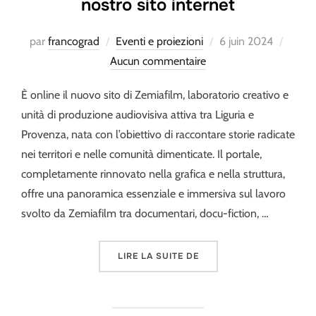
nostro sito internet
Publié
par
francograd
Eventi e proiezioni
6 juin 2024
le
Aucun commentaire
È online il nuovo sito di Zemiafilm, laboratorio creativo e
unità di produzione audiovisiva attiva tra Liguria e
Provenza, nata con l’obiettivo di raccontare storie radicate
nei territori e nelle comunità dimenticate. Il portale,
completamente rinnovato nella grafica e nella struttura,
offre una panoramica essenziale e immersiva sul lavoro
svolto da Zemiafilm tra documentari, docu-fiction, …
« ON LINE LA NUOVA VE
LIRE LA SUITE DE