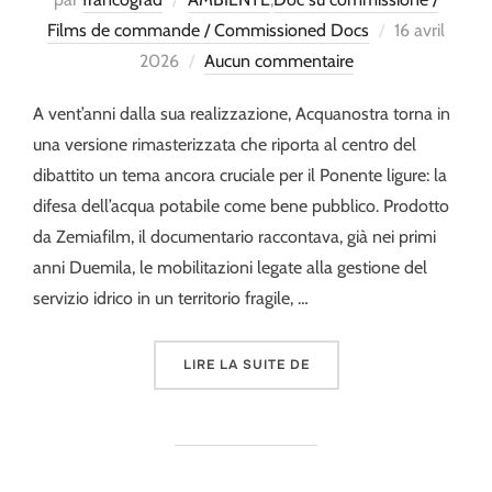
Publié
Films de commande / Commissioned Docs
16 avril
le
2026
Aucun commentaire
A vent’anni dalla sua realizzazione, Acquanostra torna in
una versione rimasterizzata che riporta al centro del
dibattito un tema ancora cruciale per il Ponente ligure: la
difesa dell’acqua potabile come bene pubblico. Prodotto
da Zemiafilm, il documentario raccontava, già nei primi
anni Duemila, le mobilitazioni legate alla gestione del
servizio idrico in un territorio fragile, …
« VENT’ANNI DI ACQUAN
LIRE LA SUITE DE