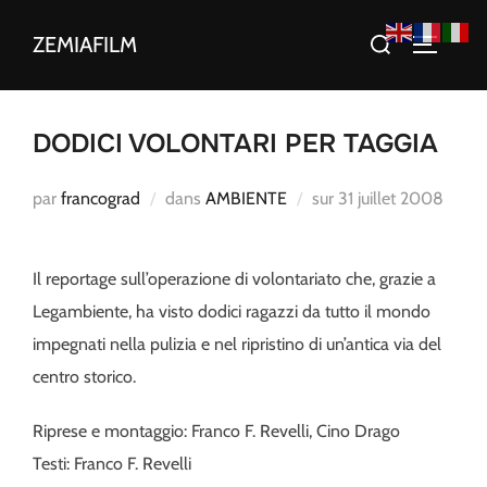
Aller
Rechercher :
ZEMIAFILM
au
PERMUT
contenu
DODICI VOLONTARI PER TAGGIA
Publié
par
francograd
dans
AMBIENTE
sur
31 juillet 2008
le
Il reportage sull’operazione di volontariato che, grazie a
Legambiente, ha visto dodici ragazzi da tutto il mondo
impegnati nella pulizia e nel ripristino di un’antica via del
centro storico.
Riprese e montaggio: Franco F. Revelli, Cino Drago
Testi: Franco F. Revelli