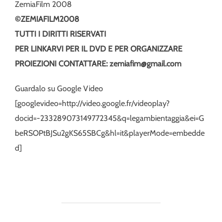
ZemiaFilm 2008
©ZEMIAFILM2008
TUTTI I DIRITTI RISERVATI
PER LINKARVI PER IL DVD E PER ORGANIZZARE
PROIEZIONI CONTATTARE: zemiafim@gmail.com
Guardalo su Google Video
[googlevideo=http://video.google.fr/videoplay?
docid=-233289073149772345&q=legambientaggia&ei=G
beRSOPtBJSu2gKS65SBCg&hl=it&playerMode=embedde
d]