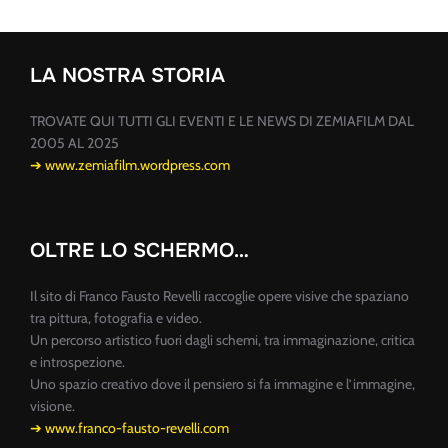
LA NOSTRA STORIA
TROVATE QUI TUTTI GLI EVENTI E LE NEWS DI ZEMIAFILM DAL
2005 AL 2025
➔ www.zemiafilm.wordpress.com
OLTRE LO SCHERMO…
Il sito di Franco Fausto Revelli raccoglie opere visive che spaziano
tra pittura, fotografia e video.
Un percorso artistico fuori dagli schemi, tra immaginazione, critica
e introspezione.
Uno spazio creativo dove il pensiero si fa immagine e l’immagine,
visione.
➔ www.franco-fausto-revelli.com