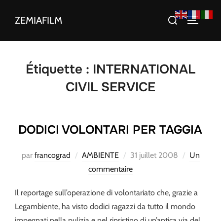
Aller
Rechercher :
ZEMIAFILM
au
PERMUT
contenu
Étiquette :
INTERNATIONAL
CIVIL SERVICE
DODICI VOLONTARI PER TAGGIA
Publié
par
francograd
AMBIENTE
31 juillet 2008
Un
le
commentaire
Il reportage sull’operazione di volontariato che, grazie a
Legambiente, ha visto dodici ragazzi da tutto il mondo
impegnati nella pulizia e nel ripristino di un’antica via del