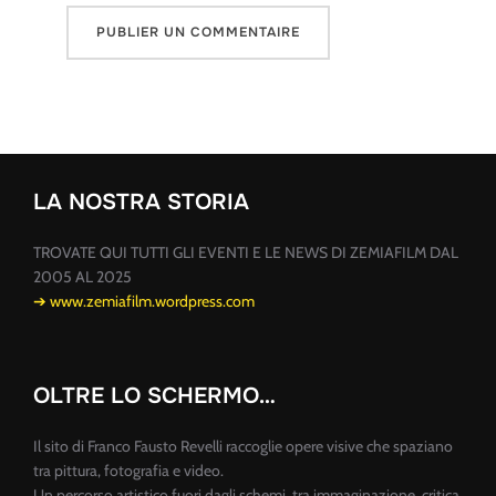
LA NOSTRA STORIA
TROVATE QUI TUTTI GLI EVENTI E LE NEWS DI ZEMIAFILM DAL
2005 AL 2025
➔ www.zemiafilm.wordpress.com
OLTRE LO SCHERMO…
Il sito di Franco Fausto Revelli raccoglie opere visive che spaziano
tra pittura, fotografia e video.
Un percorso artistico fuori dagli schemi, tra immaginazione, critica