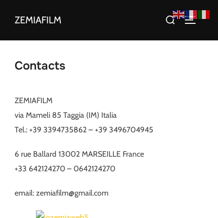
Aller
Rechercher :
ZEMIAFILM
au
PERMUT
contenu
Contacts
ZEMIAFILM
via Mameli 85 Taggia (IM) Italia
Tel.: +39 3394735862 – +39 3496704945
6 rue Ballard 13002 MARSEILLE France
+33 642124270 – 0642124270
email: zemiafilm@gmail.com