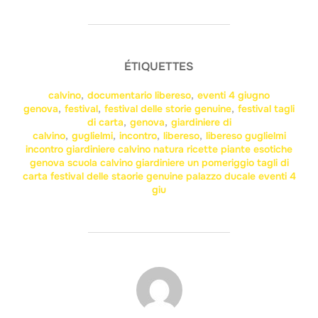
ÉTIQUETTES
calvino
,
documentario libereso
,
eventi 4 giugno
genova
,
festival
,
festival delle storie genuine
,
festival tagli
di carta
,
genova
,
giardiniere di
calvino
,
guglielmi
,
incontro
,
libereso
,
libereso guglielmi
incontro giardiniere calvino natura ricette piante esotiche
genova scuola calvino giardiniere un pomeriggio tagli di
carta festival delle staorie genuine palazzo ducale eventi 4
giu
AUTEUR DE LA PUBLICATION