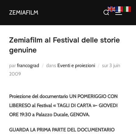
Aller
Rechercher :
ZEMIAFILM
au
PERMUT
contenu
Zemiafilm al Festival delle storie
genuine
Publié
par
francograd
dans
Eventi e proiezioni
sur
3 juin
le
2009
Proiezione del documentario UN POMERIGGIO CON
LIBERESO al Festival « TAGLI DI CARTA »- GIOVEDI
ORE 19:30 a Palazzo Ducale, GENOVA.
GUARDA LA PRIMA PARTE DEL DOCUMENTARIO