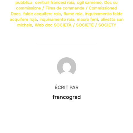
pubblica
,
centrali francesi roia
,
cgil sanremo
,
Doc su
commissione / Films de commande / Commissioned
Docs
,
falde acquifere roia
,
fiume roia
,
inquinamento falde
acquifere roja
,
inquinamento roia
,
mauro ferri
,
olivetta san
michele
,
Web doc SOCIETÀ / SOCIETÉ / SOCIETY
AUTEUR DE LA PUBLICATION
ÉCRIT PAR
francograd