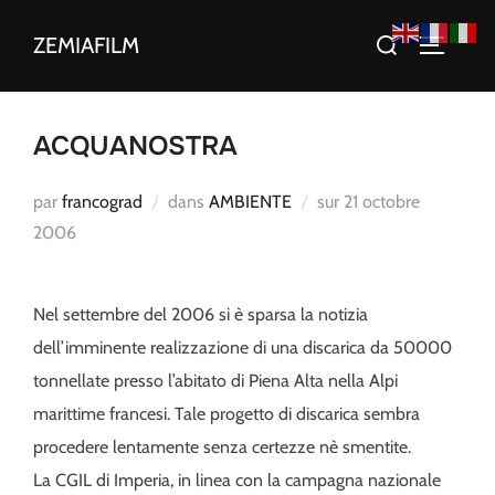
Aller
Rechercher :
ZEMIAFILM
au
PERMUT
contenu
ACQUANOSTRA
Publié
par
francograd
dans
AMBIENTE
sur
21 octobre
le
2006
Nel settembre del 2006 si è sparsa la notizia
dell’imminente realizzazione di una discarica da 50000
tonnellate presso l’abitato di Piena Alta nella Alpi
marittime francesi. Tale progetto di discarica sembra
procedere lentamente senza certezze nè smentite.
La CGIL di Imperia, in linea con la campagna nazionale