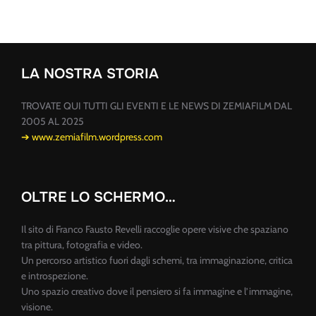
LA NOSTRA STORIA
TROVATE QUI TUTTI GLI EVENTI E LE NEWS DI ZEMIAFILM DAL
2005 AL 2025
➔ www.zemiafilm.wordpress.com
OLTRE LO SCHERMO…
Il sito di Franco Fausto Revelli raccoglie opere visive che spaziano
tra pittura, fotografia e video.
Un percorso artistico fuori dagli schemi, tra immaginazione, critica
e introspezione.
Uno spazio creativo dove il pensiero si fa immagine e l’immagine,
visione.