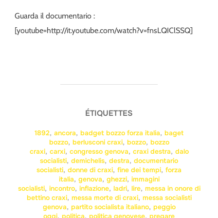
Guarda il documentario :
[youtube=http://it.youtube.com/watch?v=fnsLQIClSSQ]
ÉTIQUETTES
1892
,
ancora
,
badget bozzo forza italia
,
baget
bozzo
,
berlusconi craxi
,
bozzo
,
bozzo
craxi
,
carxi
,
congresso genova
,
craxi destra
,
dalo
socialisti
,
demichelis
,
destra
,
documentario
socialisti
,
donne di craxi
,
fine dei tempi
,
forza
italia
,
genova
,
ghezzi
,
immagini
socialisti
,
incontro
,
inflazione
,
ladri
,
lire
,
messa in onore di
bettino craxi
,
messa morte di craxi
,
messa socialisti
genova
,
partito socialista italiano
,
peggio
oggi
,
politica
,
politica genovese
,
pregare