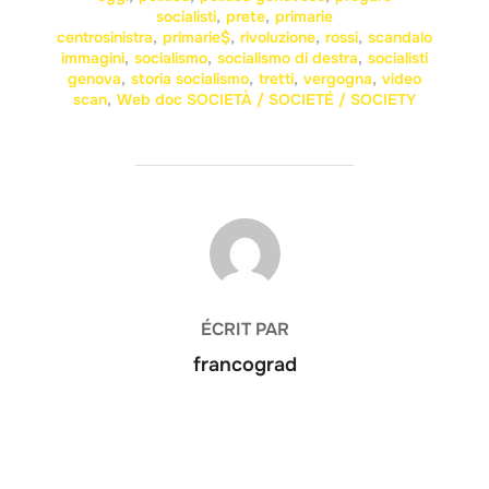
socialisti
,
prete
,
primarie
centrosinistra
,
primarie$
,
rivoluzione
,
rossi
,
scandalo
immagini
,
socialismo
,
socialismo di destra
,
socialisti
genova
,
storia socialismo
,
tretti
,
vergogna
,
video
scan
,
Web doc SOCIETÀ / SOCIETÉ / SOCIETY
AUTEUR DE LA PUBLICATION
ÉCRIT PAR
francograd