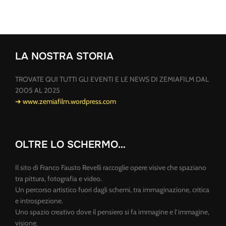
LA NOSTRA STORIA
TROVATE QUI TUTTI GLI EVENTI E LE NEWS DI ZEMIAFILM DAL
2005 AL 2025
➔ www.zemiafilm.wordpress.com
OLTRE LO SCHERMO…
Il sito di Franco Fausto Revelli raccoglie opere visive che spaziano
tra pittura, fotografia e video.
Un percorso artistico fuori dagli schemi, tra immaginazione, critica
e introspezione.
Uno spazio creativo dove il pensiero si fa immagine e l’immagine,
visione.