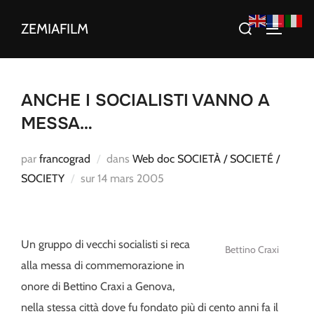
Aller
Rechercher :
ZEMIAFILM
au
PERMUT
contenu
ANCHE I SOCIALISTI VANNO A
MESSA…
par
francograd
dans
Web doc SOCIETÀ / SOCIETÉ /
Publié
SOCIETY
sur
14 mars 2005
le
Un gruppo di vecchi socialisti si reca
Bettino Craxi
alla messa di commemorazione in
onore di Bettino Craxi a Genova,
nella stessa città dove fu fondato più di cento anni fa il