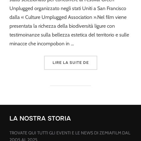
Unplugged organizzato negli stati Uniti a San Francisco
dalla « Culture Umplugged Association ».Nel film viene
presentata la richezza della biodiversità ligure con
testimoinanze sulla bellezza estetica del territorio e sulle
minacce che incompobon in …
« NATURA E PAESAGGI DI
LIRE LA SUITE DE
LA NOSTRA STORIA
TROVATE QUI TUTTI GLI EVENTI E LE NEWS DI ZEMIAFILM DAL
2005 AL 2025