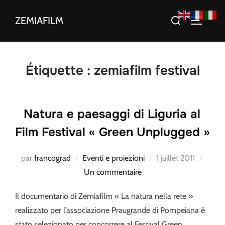
Aller
Rechercher :
ZEMIAFILM
au
PERMUT
contenu
Étiquette :
zemiafilm festival
Natura e paesaggi di Liguria al
Film Festival « Green Unplugged »
Publié
par
francograd
Eventi e proiezioni
1 juillet 2011
le
Un commentaire
Il documentario di Zemiafilm « La natura nella rete »
realizzato per l’associazione Praugrande di Pompeiana è
stato selezionato per concorrere al Festival Green