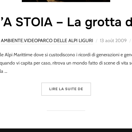
A STOIA – La grotta de
Publié
AMBIENTE
,
VIDEOPARCO DELLE ALPI LIGURI
13 août 2009
le
 Alpi Marittime dove si custodiscono i ricordi di generazioni e gene
, quando vi capita per caso, ritrova un mondo fatto di scene di vita s
la …
« L’ARMA D’A STOIA – L
LIRE LA SUITE DE