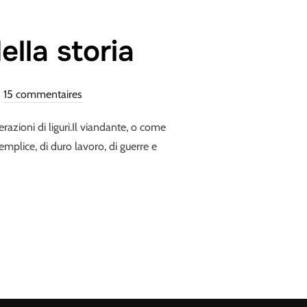
lla storia
15 commentaires
razioni di liguri.Il viandante, o come
emplice, di duro lavoro, di guerre e
A GROTTA DELLA STORIA »