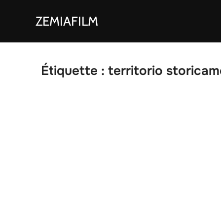
Aller
ZEMIAFILM
au
contenu
Étiquette :
territorio storicam