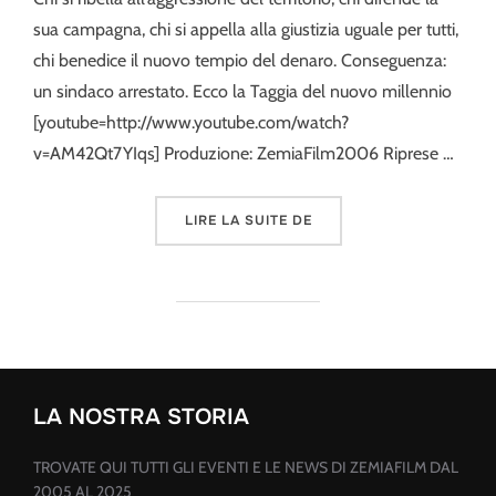
sua campagna, chi si appella alla giustizia uguale per tutti,
chi benedice il nuovo tempio del denaro. Conseguenza:
un sindaco arrestato. Ecco la Taggia del nuovo millennio
[youtube=http://www.youtube.com/watch?
v=AM42Qt7YIqs] Produzione: ZemiaFilm2006 Riprese …
« NASCITA DI UN CENTR
LIRE LA SUITE DE
LA NOSTRA STORIA
TROVATE QUI TUTTI GLI EVENTI E LE NEWS DI ZEMIAFILM DAL
2005 AL 2025