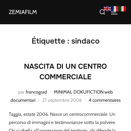
Aller
Rechercher :
ZEMIAFILM
au
PERMUT
contenu
Étiquette :
sindaco
NASCITA DI UN CENTRO
COMMERCIALE
par
francograd
MINIMAL DOKUFICTION
,
web
Publié
documentari
27 septembre 2006
4 commentaires
le
Taggia, estate 2006. Nasce un centrocommerciale. Un
percorso di immagini e testimonianze sotto la polvere.
Chi si ribella all’aggressione del territorio, chi difende la