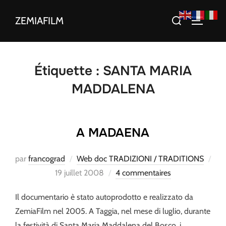
Aller
Rechercher :
ZEMIAFILM
au
PERMUT
contenu
Étiquette :
SANTA MARIA
MADDALENA
A MADAENA
par
francograd
Web doc TRADIZIONI / TRADITIONS
Publié
19 juillet 2008
4 commentaires
le
Il documentario è stato autoprodotto e realizzato da
ZemiaFilm nel 2005. A Taggia, nel mese di luglio, durante
la festività di Santa Maria Maddalena del Bosco, i