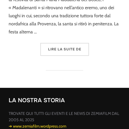
« Madalenanti » si ritrovano nell’antico eremo, uno dei
luoghi in cui, secondo una tradizione tuttora forte dal
nordafrica alla Provenza, la santa si ritirò in penitenza. La
festa alterna …
« A MADAENA »
LIRE LA SUITE DE
LA NOSTRA STORIA
TROVATE QUI TUTTI GLI EVENTI E LE NEWS DI ZEMIAFILM DAL
2005 AL 2025
➔ www.zemiafilm.wordpress.com