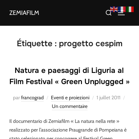
Aller
Rechercher :
ZEMIAFILM
au
PERMUT
contenu
Étiquette :
progetto cespim
Natura e paesaggi di Liguria al
Film Festival « Green Unplugged »
Publié
par
francograd
Eventi e proiezioni
1 juillet 2011
le
Un commentaire
Il documentario di Zemiafilm « La natura nella rete »
realizzato per l’associazione Praugrande di Pompeiana è
stato selezionato per concorrere al Festival Green