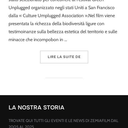
Unplugged organizzato negli stati Uniti a San Francisco
dalla « Culture Umplugged Association ».Nel film viene
presentata la richezza della biodiversità ligure con
testimoinanze sulla bellezza estetica del territorio e sulle
minacce che incompobon in …
« NATURA E PAESAGGI DI
LIRE LA SUITE DE
LA NOSTRA STORIA
TROVATE QUI TUTTI GLI EVENTI E LE NEWS DI ZEMIAFILM DAL
2005 AL 2025