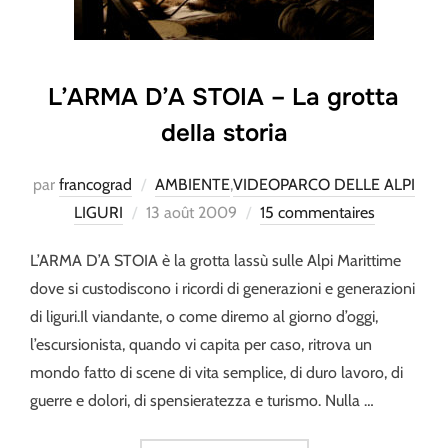
L’ARMA D’A STOIA – La grotta
della storia
par
francograd
AMBIENTE
,
VIDEOPARCO DELLE ALPI
Publié
LIGURI
13 août 2009
15 commentaires
le
L’ARMA D’A STOIA è la grotta lassù sulle Alpi Marittime
dove si custodiscono i ricordi di generazioni e generazioni
di liguri.Il viandante, o come diremo al giorno d’oggi,
l’escursionista, quando vi capita per caso, ritrova un
mondo fatto di scene di vita semplice, di duro lavoro, di
guerre e dolori, di spensieratezza e turismo. Nulla …