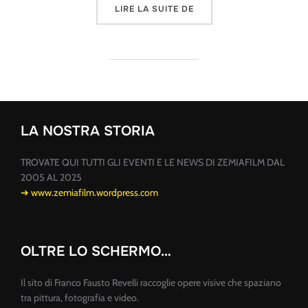
« L’ARMA D’A STOIA – L
LIRE LA SUITE DE
LA NOSTRA STORIA
TROVATE QUI TUTTI GLI EVENTI E LE NEWS DI ZEMIAFILM DAL
2005 AL 2025
➔ www.zemiafilm.wordpress.com
OLTRE LO SCHERMO…
Il sito di Franco Fausto Revelli raccoglie opere visive che spaziano
tra pittura, fotografia e video.