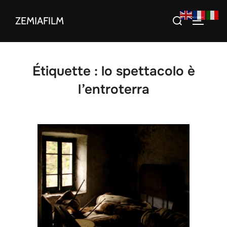
Aller
Rechercher :
ZEMIAFILM
au
PERMUT
contenu
Étiquette :
lo spettacolo è
l’entroterra