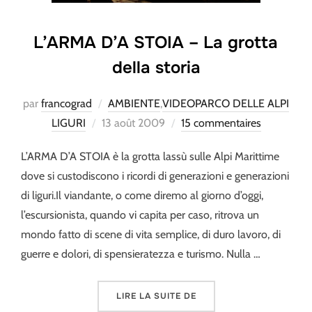
L’ARMA D’A STOIA – La grotta
della storia
par
francograd
AMBIENTE
,
VIDEOPARCO DELLE ALPI
Publié
LIGURI
13 août 2009
15 commentaires
le
L’ARMA D’A STOIA è la grotta lassù sulle Alpi Marittime
dove si custodiscono i ricordi di generazioni e generazioni
di liguri.Il viandante, o come diremo al giorno d’oggi,
l’escursionista, quando vi capita per caso, ritrova un
mondo fatto di scene di vita semplice, di duro lavoro, di
guerre e dolori, di spensieratezza e turismo. Nulla …
« L’ARMA D’A STOIA – L
LIRE LA SUITE DE