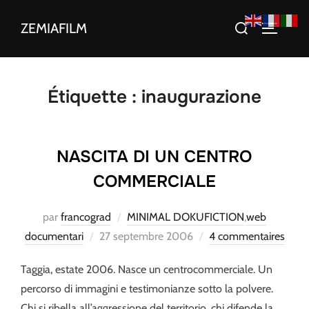
Aller
Rechercher :
ZEMIAFILM
au
PERMUT
contenu
Étiquette :
inaugurazione
NASCITA DI UN CENTRO
COMMERCIALE
par
francograd
MINIMAL DOKUFICTION
,
web
Publié
documentari
27 septembre 2006
4 commentaires
le
Taggia, estate 2006. Nasce un centrocommerciale. Un
percorso di immagini e testimonianze sotto la polvere.
Chi si ribella all’aggressione del territorio, chi difende la