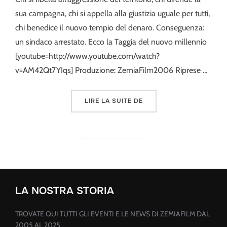
sua campagna, chi si appella alla giustizia uguale per tutti,
chi benedice il nuovo tempio del denaro. Conseguenza:
un sindaco arrestato. Ecco la Taggia del nuovo millennio
[youtube=http://www.youtube.com/watch?
v=AM42Qt7YIqs] Produzione: ZemiaFilm2006 Riprese …
« NASCITA DI UN CENTR
LIRE LA SUITE DE
LA NOSTRA STORIA
TROVATE QUI TUTTI GLI EVENTI E LE NEWS DI ZEMIAFILM DAL
2005 AL 2025