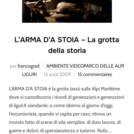
L’ARMA D’A STOIA – La grotta
della storia
par
francograd
AMBIENTE
,
VIDEOPARCO DELLE ALPI
Publié
LIGURI
13 août 2009
15 commentaires
le
L’ARMA D’A STOIA è la grotta lassù sulle Alpi Marittime
dove si custodiscono i ricordi di generazioni e generazioni
di liguri.Il viandante, o come diremo al giorno d’oggi,
l’escursionista, quando vi capita per caso, ritrova un
mondo fatto di scene di vita semplice, di duro lavoro, di
guerre e dolori, di spensieratezza e turismo. Nulla …