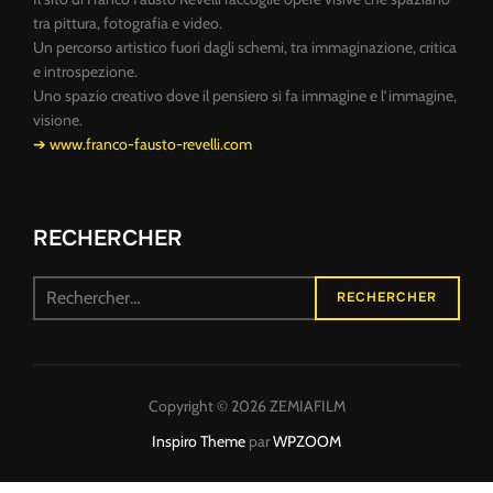
tra pittura, fotografia e video.
Un percorso artistico fuori dagli schemi, tra immaginazione, critica
e introspezione.
Uno spazio creativo dove il pensiero si fa immagine e l’immagine,
visione.
➔ www.franco-fausto-revelli.com
RECHERCHER
Recherche
RECHERCHER
pour :
Copyright © 2026 ZEMIAFILM
Inspiro Theme
par
WPZOOM