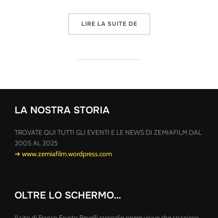
« L’ARMA D’A STOIA – L
LIRE LA SUITE DE
LA NOSTRA STORIA
TROVATE QUI TUTTI GLI EVENTI E LE NEWS DI ZEMIAFILM DAL
2005 AL 2025
➔ www.zemiafilm.wordpress.com
OLTRE LO SCHERMO…
Il sito di Franco Fausto Revelli raccoglie opere visive che spaziano