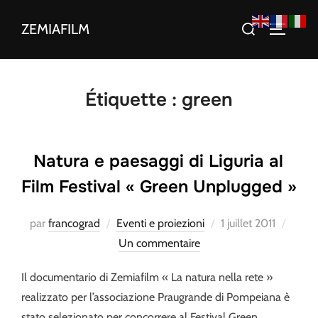
Aller
Rechercher :
ZEMIAFILM
au
PERMUT
contenu
Étiquette :
green
Natura e paesaggi di Liguria al
Film Festival « Green Unplugged »
Publié
par
francograd
Eventi e proiezioni
1 juillet 2011
le
Un commentaire
Il documentario di Zemiafilm « La natura nella rete »
realizzato per l’associazione Praugrande di Pompeiana è
stato selezionato per concorrere al Festival Green