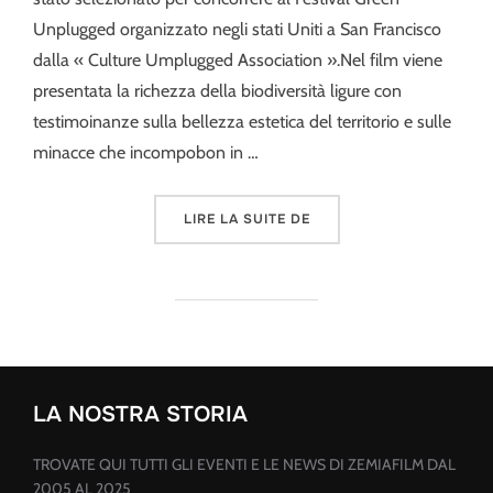
Unplugged organizzato negli stati Uniti a San Francisco
dalla « Culture Umplugged Association ».Nel film viene
presentata la richezza della biodiversità ligure con
testimoinanze sulla bellezza estetica del territorio e sulle
minacce che incompobon in …
« NATURA E PAESAGGI DI
LIRE LA SUITE DE
LA NOSTRA STORIA
TROVATE QUI TUTTI GLI EVENTI E LE NEWS DI ZEMIAFILM DAL
2005 AL 2025