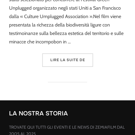
Unplugged organizzato negli stati Uniti a San Francisco
dalla « Culture Umplugged Association ».Nel film viene
presentata la richezza della biodiversità ligure con
testimoinanze sulla bellezza estetica del territorio e sulle
minacce che incompobon in …
« NATURA E PAESAGGI DI
LIRE LA SUITE DE
LA NOSTRA STORIA
TROVATE QUI TUTTI GLI EVENTI E LE NEWS DI ZEMIAFILM DAL
2005 AL 2025