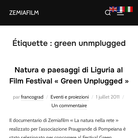
Aller
Rechercher :
ZEMIAFILM
au
PERMUT
contenu
Étiquette :
green unmplugged
Natura e paesaggi di Liguria al
Film Festival « Green Unplugged »
Publié
par
francograd
Eventi e proiezioni
1 juillet 2011
le
Un commentaire
Il documentario di Zemiafilm « La natura nella rete »
realizzato per l’associazione Praugrande di Pompeiana è
stato selezionato per concorrere al Festival Green