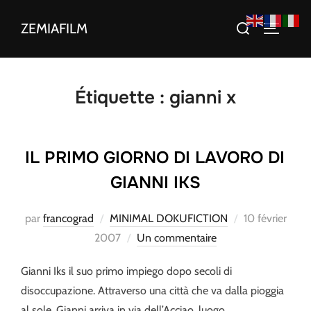
Aller
Rechercher :
ZEMIAFILM
au
PERMUT
contenu
Étiquette :
gianni x
IL PRIMO GIORNO DI LAVORO DI
GIANNI IKS
Publié
par
francograd
MINIMAL DOKUFICTION
10 février
le
2007
Un commentaire
Gianni Iks il suo primo impiego dopo secoli di
disoccupazione. Attraverso una città che va dalla pioggia
al sole, Gianni arriva in via dell’Acciao, luogo