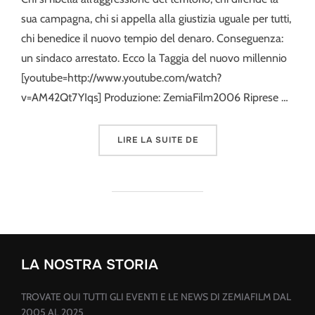
sua campagna, chi si appella alla giustizia uguale per tutti,
chi benedice il nuovo tempio del denaro. Conseguenza:
un sindaco arrestato. Ecco la Taggia del nuovo millennio
[youtube=http://www.youtube.com/watch?
v=AM42Qt7YIqs] Produzione: ZemiaFilm2006 Riprese …
« NASCITA DI UN CENTR
LIRE LA SUITE DE
LA NOSTRA STORIA
TROVATE QUI TUTTI GLI EVENTI E LE NEWS DI ZEMIAFILM DAL
2005 AL 2025