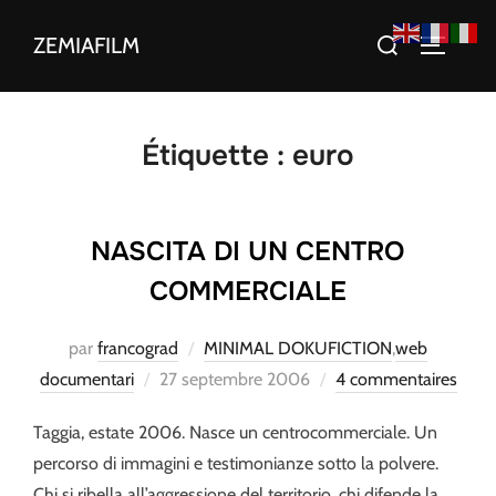
Aller
Rechercher :
ZEMIAFILM
au
PERMUT
contenu
Étiquette :
euro
NASCITA DI UN CENTRO
COMMERCIALE
par
francograd
MINIMAL DOKUFICTION
,
web
Publié
documentari
27 septembre 2006
4 commentaires
le
Taggia, estate 2006. Nasce un centrocommerciale. Un
percorso di immagini e testimonianze sotto la polvere.
Chi si ribella all’aggressione del territorio, chi difende la