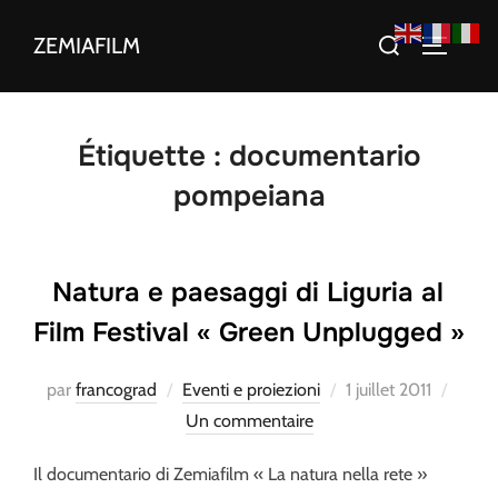
Aller
Rechercher :
ZEMIAFILM
au
PERMUT
contenu
Étiquette :
documentario
pompeiana
Natura e paesaggi di Liguria al
Film Festival « Green Unplugged »
Publié
par
francograd
Eventi e proiezioni
1 juillet 2011
le
Un commentaire
Il documentario di Zemiafilm « La natura nella rete »