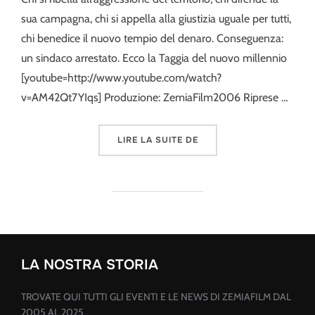
sua campagna, chi si appella alla giustizia uguale per tutti,
chi benedice il nuovo tempio del denaro. Conseguenza:
un sindaco arrestato. Ecco la Taggia del nuovo millennio
[youtube=http://www.youtube.com/watch?
v=AM42Qt7YIqs] Produzione: ZemiaFilm2006 Riprese …
« NASCITA DI UN CENTR
LIRE LA SUITE DE
LA NOSTRA STORIA
TROVATE QUI TUTTI GLI EVENTI E LE NEWS DI ZEMIAFILM DAL
2005 AL 2025