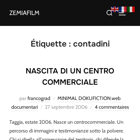
Aller
Rechercher :
ZEMIAFILM
au
PERMUT
contenu
Étiquette :
contadini
NASCITA DI UN CENTRO
COMMERCIALE
par
francograd
MINIMAL DOKUFICTION
,
web
Publié
documentari
27 septembre 2006
4 commentaires
le
Taggia, estate 2006. Nasce un centrocommerciale. Un
percorso di immagini e testimonianze sotto la polvere.
Chi si ribella all’aggressione del territorio, chi difende la