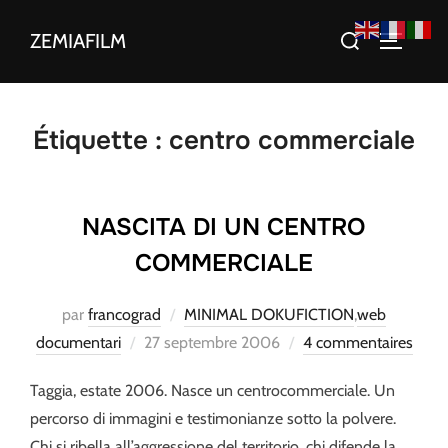
Aller
Rechercher :
ZEMIAFILM
au
PERMUT
contenu
Étiquette :
centro commerciale
NASCITA DI UN CENTRO
COMMERCIALE
par
francograd
MINIMAL DOKUFICTION
,
web
Publié
documentari
27 septembre 2006
4 commentaires
le
Taggia, estate 2006. Nasce un centrocommerciale. Un
percorso di immagini e testimonianze sotto la polvere.
Chi si ribella all’aggressione del territorio, chi difende la