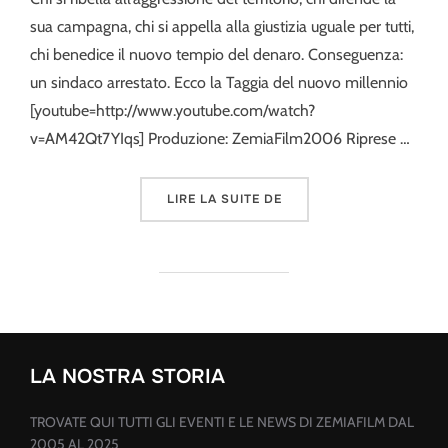
sua campagna, chi si appella alla giustizia uguale per tutti,
chi benedice il nuovo tempio del denaro. Conseguenza:
un sindaco arrestato. Ecco la Taggia del nuovo millennio
[youtube=http://www.youtube.com/watch?
v=AM42Qt7YIqs] Produzione: ZemiaFilm2006 Riprese …
« NASCITA DI UN CENTR
LIRE LA SUITE DE
LA NOSTRA STORIA
TROVATE QUI TUTTI GLI EVENTI E LE NEWS DI ZEMIAFILM DAL
2005 AL 2025