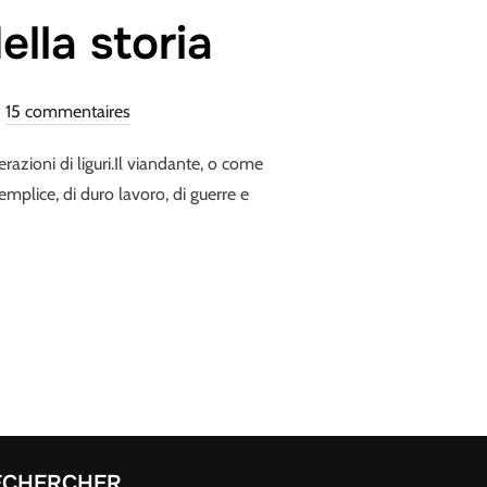
lla storia
15 commentaires
razioni di liguri.Il viandante, o come
emplice, di duro lavoro, di guerre e
A GROTTA DELLA STORIA »
ECHERCHER