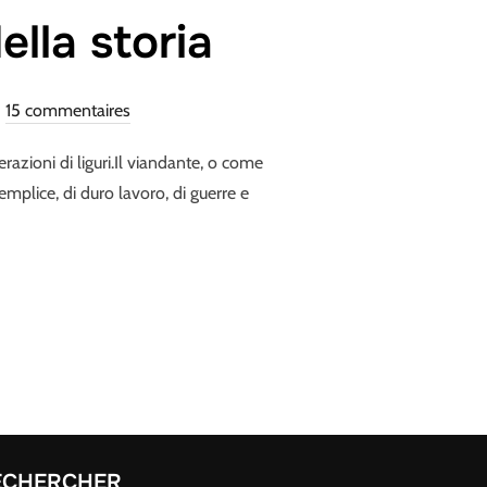
lla storia
15 commentaires
razioni di liguri.Il viandante, o come
emplice, di duro lavoro, di guerre e
A GROTTA DELLA STORIA »
ECHERCHER