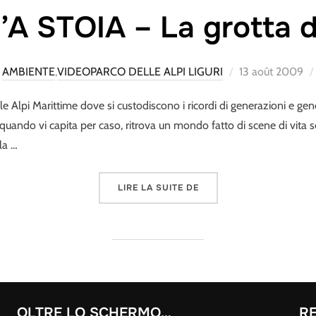
A STOIA – La grotta de
Publié
AMBIENTE
,
VIDEOPARCO DELLE ALPI LIGURI
13 août 2009
le
 Alpi Marittime dove si custodiscono i ricordi di generazioni e gene
, quando vi capita per caso, ritrova un mondo fatto di scene di vita s
la …
« L’ARMA D’A STOIA – L
LIRE LA SUITE DE
OLTRE LO SCHERMO…
R