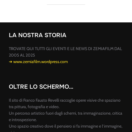
LA NOSTRA STORIA
TROVATE QUI TUTTI GLI EVENTI E LE NEWS DI ZEMIAFILM DAL
2005 AL 2025
➔ www.zemiafilm.wordpress.com
OLTRE LO SCHERMO…
Il sito di Franco Fausto Revelli raccoglie opere visive che spaziano
tra pittura, fotografia e video.
Un percorso artistico fuori dagli schemi, tra immaginazione, critica
e introspezione.
Uno spazio creativo dove il pensiero si fa immagine e l’immagine,