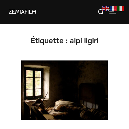
Aller
Rechercher :
ZEMIAFILM
au
PERMUT
contenu
Étiquette :
alpi ligiri