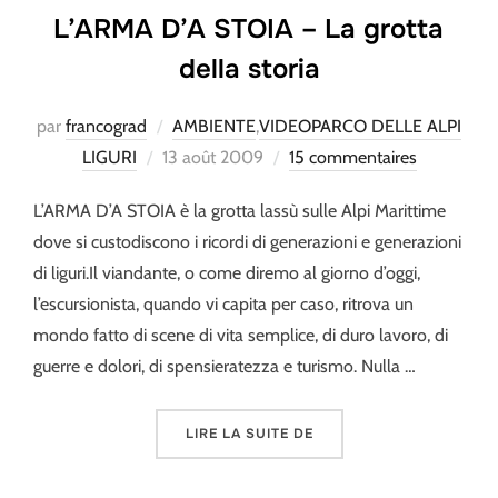
L’ARMA D’A STOIA – La grotta
della storia
par
francograd
AMBIENTE
,
VIDEOPARCO DELLE ALPI
Publié
LIGURI
13 août 2009
15 commentaires
le
L’ARMA D’A STOIA è la grotta lassù sulle Alpi Marittime
dove si custodiscono i ricordi di generazioni e generazioni
di liguri.Il viandante, o come diremo al giorno d’oggi,
l’escursionista, quando vi capita per caso, ritrova un
mondo fatto di scene di vita semplice, di duro lavoro, di
guerre e dolori, di spensieratezza e turismo. Nulla …
« L’ARMA D’A STOIA – L
LIRE LA SUITE DE